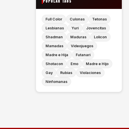
POPULAR TAGS
Full Color
Culonas
Tetonas
Lesbianas
Yuri
Jovencitas
Shadman
Maduras
Lolicon
Mamadas
Videojuegos
Madre e Hija
Futanari
Shotacon
Emo
Madre e Hijo
Gay
Rubias
Violaciones
Ninfomanas