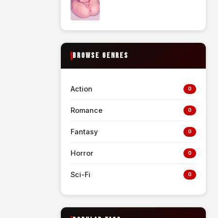
BROWSE GENRES
Action
0
Romance
0
Fantasy
0
Horror
0
Sci-Fi
0