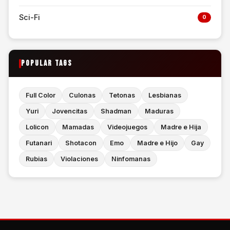
Sci-Fi
0
POPULAR TAGS
Full Color
Culonas
Tetonas
Lesbianas
Yuri
Jovencitas
Shadman
Maduras
Lolicon
Mamadas
Videojuegos
Madre e Hija
Futanari
Shotacon
Emo
Madre e Hijo
Gay
Rubias
Violaciones
Ninfomanas