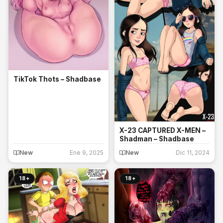
TikTok Thots – Shadbase
X-23 CAPTURED X-MEN –
Shadman – Shadbase
New
Ene 9, 2025
New
Dic 11, 2024
18+
18+