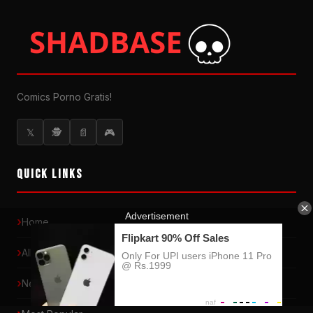
Comics Porno Gratis!
𝕏
🕵
📄
🎮
QUICK LINKS
Home
All Comics
New Releases