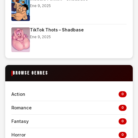
Ene 9, 2025
TikTok Thots – Shadbase
Ene 9, 2025
BROWSE GENRES
Action
0
Romance
0
Fantasy
0
Horror
0