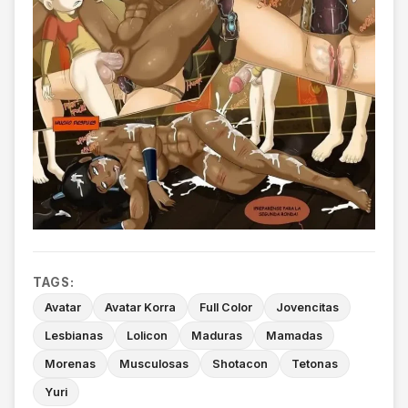
TAGS:
Avatar
Avatar Korra
Full Color
Jovencitas
Lesbianas
Lolicon
Maduras
Mamadas
Morenas
Musculosas
Shotacon
Tetonas
Yuri