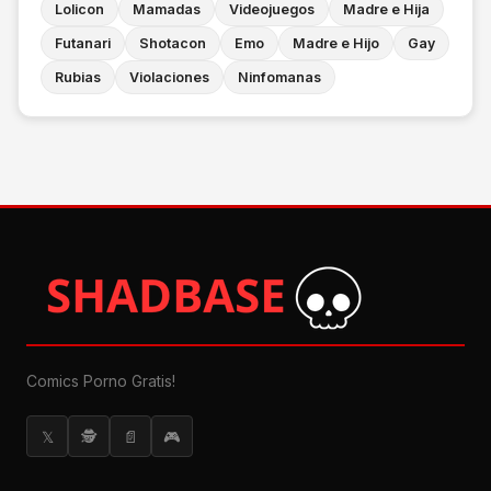
Lolicon
Mamadas
Videojuegos
Madre e Hija
Futanari
Shotacon
Emo
Madre e Hijo
Gay
Rubias
Violaciones
Ninfomanas
Comics Porno Gratis!
𝕏
🕵
📄
🎮