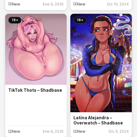
New
Ene 9, 2025
New
Dic 10, 2024
18+
18+
TikTok Thots – Shadbase
Latina Alejandra –
Overwatch – Shadbase
New
Ene 9, 2025
New
Dic 4, 2024